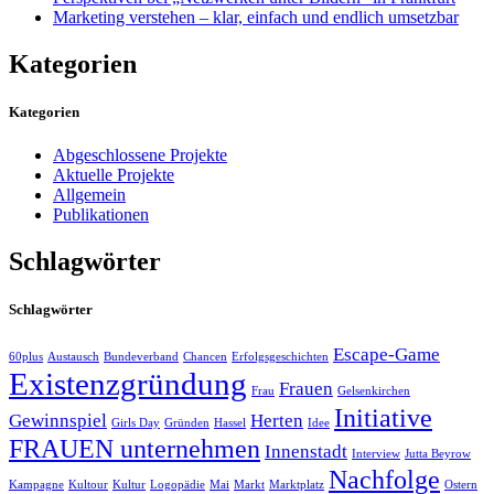
Marketing verstehen – klar, einfach und endlich umsetzbar
Kategorien
Kategorien
Abgeschlossene Projekte
Aktuelle Projekte
Allgemein
Publikationen
Schlagwörter
Schlagwörter
Escape-Game
60plus
Austausch
Bundeverband
Chancen
Erfolgsgeschichten
Existenzgründung
Frauen
Frau
Gelsenkirchen
Initiative
Gewinnspiel
Herten
Girls Day
Gründen
Hassel
Idee
FRAUEN unternehmen
Innenstadt
Interview
Jutta Beyrow
Nachfolge
Kampagne
Kultour
Kultur
Logopädie
Mai
Markt
Marktplatz
Ostern