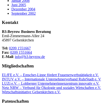
Januar 2008
Juni 2005
Dezember 2004
September 2002
Kontakt
B3-Beyrow Business Beratung
Emil-Zimmermann-Allee 24
45897 Gelsenkirchen
Tel:
0209 1551667
Fax:
0209 1551664
E-Mail
:
info@b3-beyrow.de
Mitgliedschaften
ELfFE e.V. – Emscher-Lippe fördert Frauenerwerbstätigkeit e.V.
INTUV e.V. – Internationale Unternehmerverband RuhrStadt e. V
LUZi e.V. – Lohberger Unternehmerinnenzentrum innovativ e.V.
Netz NRW – Verbund für Ökologie und soziales Wirtschaften e.V.
Wirtschaftsinitiative Gelsenkirchen e.V.
Patenschaften