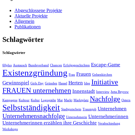
Abgeschlossene Projekte
Aktuelle Projekte
Allgemein
Publikationen
Schlagwörter
Schlagwörter
Escape-Game
60plus
Austausch
Bundeverband
Chancen
Erfolgsgeschichten
Existenzgründung
Frauen
Frau
Gelsenkirchen
Initiative
Gewinnspiel
Herten
Girls Day
Gründen
Hassel
Idee
FRAUEN unternehmen
Innenstadt
Interview
Jutta Beyrow
Nachfolge
Kampagne
Kultour
Kultur
Logopädie
Mai
Markt
Marktplatz
Ostern
Selbstständigkeit
Unternehmen
Stadtgutschein
Traumjob
Unternehmensnachfolge
Unternehmerinnen
Unternehmerin
Unternehmerinnen erzählen ihre Geschichte
Verabschiedung
Workshops