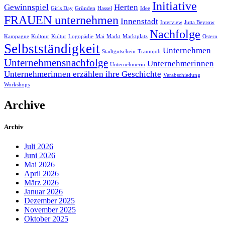
Initiative
Gewinnspiel
Herten
Girls Day
Gründen
Hassel
Idee
FRAUEN unternehmen
Innenstadt
Interview
Jutta Beyrow
Nachfolge
Kampagne
Kultour
Kultur
Logopädie
Mai
Markt
Marktplatz
Ostern
Selbstständigkeit
Unternehmen
Stadtgutschein
Traumjob
Unternehmensnachfolge
Unternehmerinnen
Unternehmerin
Unternehmerinnen erzählen ihre Geschichte
Verabschiedung
Workshops
Archive
Archiv
Juli 2026
Juni 2026
Mai 2026
April 2026
März 2026
Januar 2026
Dezember 2025
November 2025
Oktober 2025