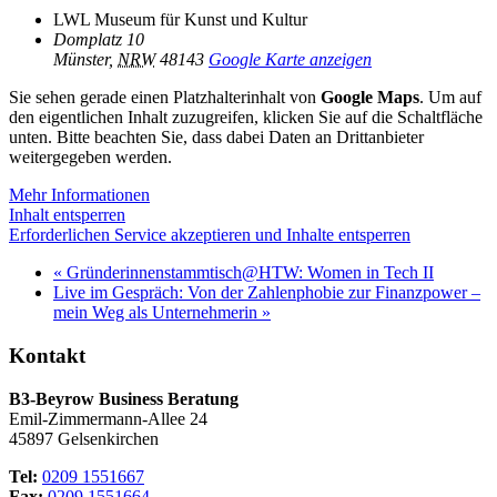
LWL Museum für Kunst und Kultur
Domplatz 10
Münster
,
NRW
48143
Google Karte anzeigen
Sie sehen gerade einen Platzhalterinhalt von
Google Maps
. Um auf
den eigentlichen Inhalt zuzugreifen, klicken Sie auf die Schaltfläche
unten. Bitte beachten Sie, dass dabei Daten an Drittanbieter
weitergegeben werden.
Mehr Informationen
Inhalt entsperren
Erforderlichen Service akzeptieren und Inhalte entsperren
«
Gründerinnenstammtisch@HTW: Women in Tech II
Live im Gespräch: Von der Zahlenphobie zur Finanzpower –
mein Weg als Unternehmerin
»
Kontakt
B3-Beyrow Business Beratung
Emil-Zimmermann-Allee 24
45897 Gelsenkirchen
Tel:
0209 1551667
Fax:
0209 1551664