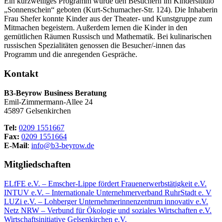
Ein kurzweiliges Programm wurde den Besuchern im Kinderstudio
„Sonnenschein“ geboten (Kurt-Schumacher-Str. 124). Die Inhaberin
Frau Shefer konnte Kinder aus der Theater- und Kunstgruppe zum
Mitmachen begeistern. Außerdem lernen die Kinder in den
gemütlichen Räumen Russisch und Mathematik. Bei kulinarischen
russischen Spezialitäten genossen die Besucher/-innen das
Programm und die anregenden Gespräche.
Kontakt
B3-Beyrow Business Beratung
Emil-Zimmermann-Allee 24
45897 Gelsenkirchen
Tel:
0209 1551667
Fax:
0209 1551664
E-Mail
:
info@b3-beyrow.de
Mitgliedschaften
ELfFE e.V. – Emscher-Lippe fördert Frauenerwerbstätigkeit e.V.
INTUV e.V. – Internationale Unternehmerverband RuhrStadt e. V
LUZi e.V. – Lohberger Unternehmerinnenzentrum innovativ e.V.
Netz NRW – Verbund für Ökologie und soziales Wirtschaften e.V.
Wirtschaftsinitiative Gelsenkirchen e.V.