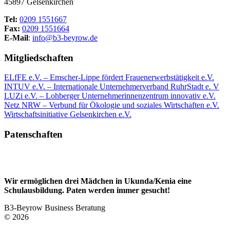
45897 Gelsenkirchen
Tel:
0209 1551667
Fax:
0209 1551664
E-Mail
:
info@b3-beyrow.de
Mitgliedschaften
ELfFE e.V. – Emscher-Lippe fördert Frauenerwerbstätigkeit e.V.
INTUV e.V. – Internationale Unternehmerverband RuhrStadt e. V
LUZi e.V. – Lohberger Unternehmerinnenzentrum innovativ e.V.
Netz NRW – Verbund für Ökologie und soziales Wirtschaften e.V.
Wirtschaftsinitiative Gelsenkirchen e.V.
Patenschaften
Wir ermöglichen drei Mädchen in Ukunda/Kenia eine
Schulausbildung. Paten werden immer gesucht!
B3-Beyrow Business Beratung
© 2026