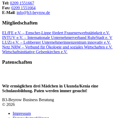
Tel:
0209 1551667
Fax:
0209 1551664
E-Mail
:
info@b3-beyrow.de
Mitgliedschaften
ELfFE e.V. – Emscher-Lippe fördert Frauenerwerbstätigkeit e.V.
INTUV e.V. – Internationale Unternehmerverband RuhrStadt e. V
LUZi e.V. – Lohberger Unternehmerinnenzentrum innovativ e.V.
Netz NRW – Verbund für Ökologie und soziales Wirtschaften e.V.
Wirtschaftsinitiative Gelsenkirchen e.V.
Patenschaften
Wir ermöglichen drei Mädchen in Ukunda/Kenia eine
Schulausbildung. Paten werden immer gesucht!
B3-Beyrow Business Beratung
© 2026
Impressum