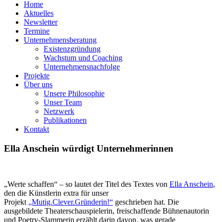
Home
Aktuelles
Newsletter
Termine
Unternehmensberatung
Existenzgründung
Wachstum und Coaching
Unternehmensnachfolge
Projekte
Über uns
Unsere Philosophie
Unser Team
Netzwerk
Publikationen
Kontakt
Ella Anschein würdigt Unternehmerinnen
„Werte schaffen“ – so lautet der Titel des Textes von
Ella Anschein
,
den die Künstlerin extra für unser
Projekt
„Mutig.Clever.Gründerin!“
geschrieben hat. Die
ausgebildete Theaterschauspielerin, freischaffende Bühnenautorin
und Poetry-Slammerin erzählt darin davon, was gerade