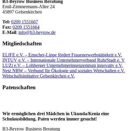
B3-Beyrow Business Beratung
Emil-Zimmermann-Allee 24
45897 Gelsenkirchen
Tel:
0209 1551667
Fax:
0209 1551664
E-Mail
:
info@b3-beyrow.de
Mitgliedschaften
ELfFE e.V. – Emscher-Lippe fördert Frauenerwerbstätigkeit e.V.
INTUV e.V. – Internationale Unternehmerverband RuhrStadt e. V
LUZi e.V. – Lohberger Unternehmerinnenzentrum innovativ e.V.
Netz NRW – Verbund für Ökologie und soziales Wirtschaften e.V.
Wirtschaftsinitiative Gelsenkirchen e.V.
Patenschaften
Wir ermöglichen drei Mädchen in Ukunda/Kenia eine
Schulausbildung. Paten werden immer gesucht!
B3-Beyrow Business Beratung