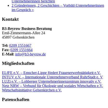
Unternehmerinnen berichten
2 Gründerinnen, 2 Geschichten – Vorbild-Unternehmerinnen
im Gespräch
»
Kontakt
B3-Beyrow Business Beratung
Emil-Zimmermann-Allee 24
45897 Gelsenkirchen
Tel:
0209 1551667
Fax:
0209 1551664
E-Mail
:
info@b3-beyrow.de
Mitgliedschaften
ELfFE e.V. – Emscher-Lippe fördert Frauenerwerbstätigkeit e.V.
INTUV e.V. – Internationale Unternehmerverband RuhrStadt e. V
LUZi e.V. – Lohberger Unternehmerinnenzentrum innovativ e.V.
Netz NRW – Verbund für Ökologie und soziales Wirtschaften e.V.
Wirtschaftsinitiative Gelsenkirchen e.V.
Patenschaften