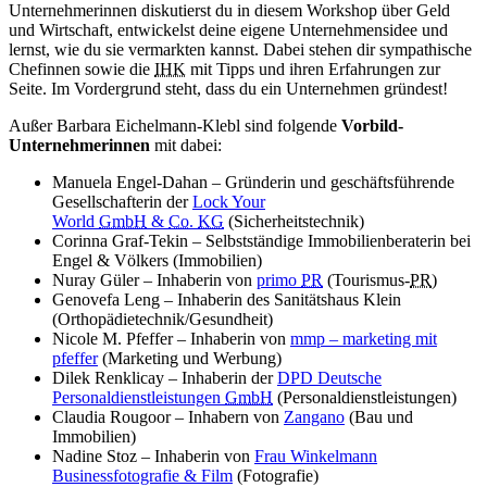
Unternehmerinnen diskutierst du in diesem Workshop über Geld
und Wirtschaft, entwickelst deine eigene Unternehmensidee und
lernst, wie du sie vermarkten kannst. Dabei stehen dir sympathische
Chefinnen sowie die
IHK
mit Tipps und ihren Erfahrungen zur
Seite. Im Vordergrund steht, dass du ein Unternehmen gründest!
Außer
Barbara Eichelmann-Klebl
sind folgende
Vorbild-
Unternehmerinnen
mit dabei:
Manuela Engel-Dahan
– Gründerin und geschäftsführende
Gesellschafterin der
Lock Your
World
GmbH
&
Co.
KG
(Sicherheitstechnik)
Corinna Graf-Tekin
– Selbstständige Immobilienberaterin bei
Engel & Völkers (Immobilien)
Nuray Güler
– Inhaberin von
primo
PR
(Tourismus-
PR
)
Genovefa Leng – Inhaberin des Sanitätshaus Klein
(Orthopädietechnik/Gesundheit)
Nicole M. Pfeffer
– Inhaberin von
mmp – marketing mit
pfeffer
(Marketing und Werbung)
Dilek Renklicay
– Inhaberin der
DPD Deutsche
Personaldienstleistungen
GmbH
(Personaldienstleistungen)
Claudia Rougoor
– Inhabern von
Zangano
(Bau und
Immobilien)
Nadine Stoz
– Inhaberin von
Frau Winkelmann
Businessfotografie & Film
(Fotografie)