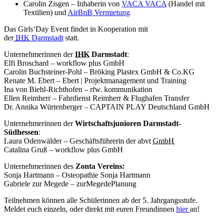
Carolin Zisgen
– Inhaberin von
VACA VACA
(Handel mit
Textilien) und
AirBnB Vermietung
Das
Girls‘Day Event
findet in Kooperation mit
der
IHK
Darmstadt
statt.
Unternehmerinnen der
IHK
Darmstadt
:
Elfi Broschard – workflow plus GmbH
Carolin Buchsteiner-Pohl – Bröking Plastex GmbH & Co.KG
Renate M. Ebert – Ebert | Projektmanagement und Training
Ina von Biehl-Richthofen – rfw. kommunikation
Ellen Reimherr – Fahrdienst Reimherr & Flughafen Transfer
Dr. Annika Würtenberger – CAPTAIN PLAY Deutschland GmbH
Unternehmerinnen der
Wirtschaftsjunioren Darmstadt-
Südhessen
:
Laura Odenwälder – Geschäftsführerin der abvt
GmbH
Catalina Gruß – workflow plus GmbH
Unternehmerinnen des
Zonta Vereins:
Sonja Hartmann – Osteopathie Sonja Hartmann
Gabriele zur Megede – zurMegedePlanung
Teilnehmen können alle Schülerinnen ab der 5. Jahrgangsstufe.
Meldet euch einzeln, oder direkt mit euren Freundinnen
hier
an!