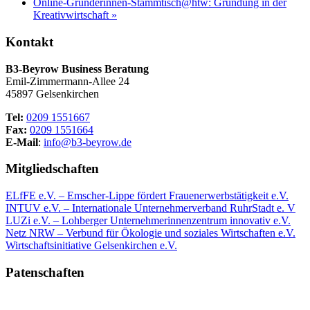
Online-Gründerinnen-Stammtisch@htw: Gründung in der
Kreativwirtschaft
»
Kontakt
B3-Beyrow Business Beratung
Emil-Zimmermann-Allee 24
45897 Gelsenkirchen
Tel:
0209 1551667
Fax:
0209 1551664
E-Mail
:
info@b3-beyrow.de
Mitgliedschaften
ELfFE e.V. – Emscher-Lippe fördert Frauenerwerbstätigkeit e.V.
INTUV e.V. – Internationale Unternehmerverband RuhrStadt e. V
LUZi e.V. – Lohberger Unternehmerinnenzentrum innovativ e.V.
Netz NRW – Verbund für Ökologie und soziales Wirtschaften e.V.
Wirtschaftsinitiative Gelsenkirchen e.V.
Patenschaften