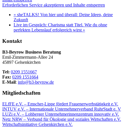
Erforderlichen Service akzeptieren und Inhalte entsperren
«
sheTALKS! Von hier und überall: Deine Ideen, deine
Zukunft
Live im Gespräch: Charisma statt Titel. Wie du ohne
perfekten Lebenslauf erfolgreich wirst
»
Kontakt
B3-Beyrow Business Beratung
Emil-Zimmermann-Allee 24
45897 Gelsenkirchen
Tel:
0209 1551667
Fax:
0209 1551664
E-Mail
:
info@b3-beyrow.de
Mitgliedschaften
ELfFE e.V. – Emscher-Lippe fördert Frauenerwerbstätigkeit e.V.
INTUV e.V. – Internationale Unternehmerverband RuhrStadt e. V
LUZi e.V. – Lohberger Unternehmerinnenzentrum innovativ e.V.
Netz NRW – Verbund für Ökologie und soziales Wirtschaften e.V.
Wirtschaftsinitiative Gelsenkirchen e.V.