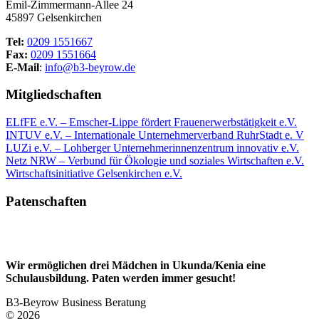
Emil-Zimmermann-Allee 24
45897 Gelsenkirchen
Tel:
0209 1551667
Fax:
0209 1551664
E-Mail
:
info@b3-beyrow.de
Mitgliedschaften
ELfFE e.V. – Emscher-Lippe fördert Frauenerwerbstätigkeit e.V.
INTUV e.V. – Internationale Unternehmerverband RuhrStadt e. V
LUZi e.V. – Lohberger Unternehmerinnenzentrum innovativ e.V.
Netz NRW – Verbund für Ökologie und soziales Wirtschaften e.V.
Wirtschaftsinitiative Gelsenkirchen e.V.
Patenschaften
Wir ermöglichen drei Mädchen in Ukunda/Kenia eine
Schulausbildung. Paten werden immer gesucht!
B3-Beyrow Business Beratung
© 2026