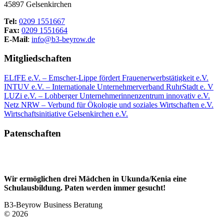
45897 Gelsenkirchen
Tel:
0209 1551667
Fax:
0209 1551664
E-Mail
:
info@b3-beyrow.de
Mitgliedschaften
ELfFE e.V. – Emscher-Lippe fördert Frauenerwerbstätigkeit e.V.
INTUV e.V. – Internationale Unternehmerverband RuhrStadt e. V
LUZi e.V. – Lohberger Unternehmerinnenzentrum innovativ e.V.
Netz NRW – Verbund für Ökologie und soziales Wirtschaften e.V.
Wirtschaftsinitiative Gelsenkirchen e.V.
Patenschaften
Wir ermöglichen drei Mädchen in Ukunda/Kenia eine
Schulausbildung. Paten werden immer gesucht!
B3-Beyrow Business Beratung
© 2026