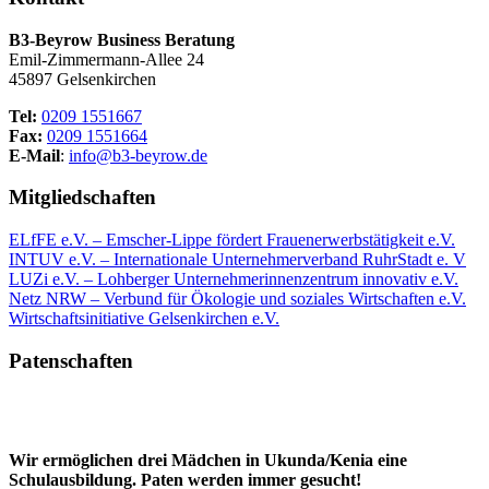
B3-Beyrow Business Beratung
Emil-Zimmermann-Allee 24
45897 Gelsenkirchen
Tel:
0209 1551667
Fax:
0209 1551664
E-Mail
:
info@b3-beyrow.de
Mitgliedschaften
ELfFE e.V. – Emscher-Lippe fördert Frauenerwerbstätigkeit e.V.
INTUV e.V. – Internationale Unternehmerverband RuhrStadt e. V
LUZi e.V. – Lohberger Unternehmerinnenzentrum innovativ e.V.
Netz NRW – Verbund für Ökologie und soziales Wirtschaften e.V.
Wirtschaftsinitiative Gelsenkirchen e.V.
Patenschaften
Wir ermöglichen drei Mädchen in Ukunda/Kenia eine
Schulausbildung. Paten werden immer gesucht!