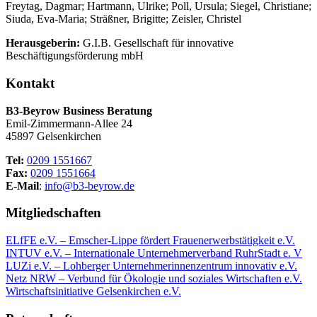
Freytag, Dagmar; Hartmann, Ulrike; Poll, Ursula; Siegel, Christiane;
Siuda, Eva-Maria; Sträßner, Brigitte; Zeisler, Christel
Herausgeberin:
G.I.B. Gesellschaft für innovative
Beschäftigungsförderung mbH
Kontakt
B3-Beyrow Business Beratung
Emil-Zimmermann-Allee 24
45897 Gelsenkirchen
Tel:
0209 1551667
Fax:
0209 1551664
E-Mail
:
info@b3-beyrow.de
Mitgliedschaften
ELfFE e.V. – Emscher-Lippe fördert Frauenerwerbstätigkeit e.V.
INTUV e.V. – Internationale Unternehmerverband RuhrStadt e. V
LUZi e.V. – Lohberger Unternehmerinnenzentrum innovativ e.V.
Netz NRW – Verbund für Ökologie und soziales Wirtschaften e.V.
Wirtschaftsinitiative Gelsenkirchen e.V.