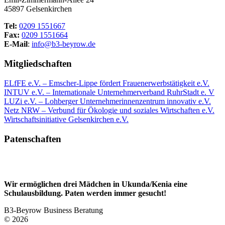
45897 Gelsenkirchen
Tel:
0209 1551667
Fax:
0209 1551664
E-Mail
:
info@b3-beyrow.de
Mitgliedschaften
ELfFE e.V. – Emscher-Lippe fördert Frauenerwerbstätigkeit e.V.
INTUV e.V. – Internationale Unternehmerverband RuhrStadt e. V
LUZi e.V. – Lohberger Unternehmerinnenzentrum innovativ e.V.
Netz NRW – Verbund für Ökologie und soziales Wirtschaften e.V.
Wirtschaftsinitiative Gelsenkirchen e.V.
Patenschaften
Wir ermöglichen drei Mädchen in Ukunda/Kenia eine
Schulausbildung. Paten werden immer gesucht!
B3-Beyrow Business Beratung
© 2026