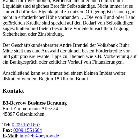
Kapital für Investitionen, Betriebsmittel oder auch einfach nur
Liquidität sind tägliches Brot für Selbstständige. Nicht immer ist es
sinnvoll dafür das Eigenkapital zu nutzen. Oft genug ist es auch gar
nicht in erforderlicher Höhe vorhanden ….Die von Bund oder Land
geförderten Kredite sind speziell auf den Bedarf von Selbständigen
zugeschnitten und bieten besondere Vorteile hinsichtlich Tilgung,
Sicherheiten oder Zinsbindung.
Der Geschäftskundenberater André Brendel der Volksbank Ruhr
Mitte stellt uns eine Auswahl der aktuell besten Förderkredite vor
und gibt praxisrelevante Tipps zu Themen wie z.B. Vorbereitung auf
ein Bankgespräch oder zeitlicher Vorlauf von Finanzierungen.
Anschließend kann wie immer bei einem kleinen Imbiss weiter
diskutiert werden. Beginn 18 Uhr im Bonni.
Kontakt
B3-Beyrow Business Beratung
Emil-Zimmermann-Allee 24
45897 Gelsenkirchen
Tel:
0209 1551667
Fax:
0209 1551664
E-Mail
:
info@b3-beyrow.de