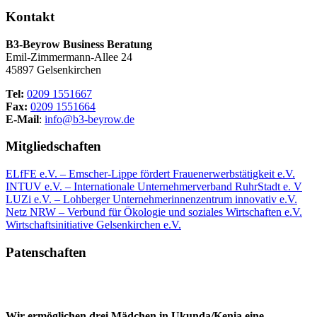
Kontakt
B3-Beyrow Business Beratung
Emil-Zimmermann-Allee 24
45897 Gelsenkirchen
Tel:
0209 1551667
Fax:
0209 1551664
E-Mail
:
info@b3-beyrow.de
Mitgliedschaften
ELfFE e.V. – Emscher-Lippe fördert Frauenerwerbstätigkeit e.V.
INTUV e.V. – Internationale Unternehmerverband RuhrStadt e. V
LUZi e.V. – Lohberger Unternehmerinnenzentrum innovativ e.V.
Netz NRW – Verbund für Ökologie und soziales Wirtschaften e.V.
Wirtschaftsinitiative Gelsenkirchen e.V.
Patenschaften
Wir ermöglichen drei Mädchen in Ukunda/Kenia eine