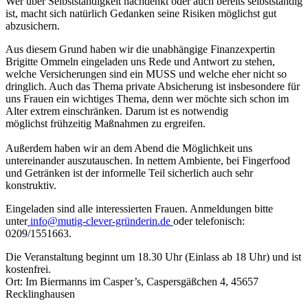
Wer über Selbstständigkeit nachdenkt oder auch bereits selbstständig
ist, macht sich natürlich Gedanken seine Risiken möglichst gut
abzusichern.
Aus diesem Grund haben wir die unabhängige Finanzexpertin
Brigitte Ommeln eingeladen uns Rede und Antwort zu stehen,
welche Versicherungen sind ein MUSS und welche eher nicht so
dringlich. Auch das Thema private Absicherung ist insbesondere für
uns Frauen ein wichtiges Thema, denn wer möchte sich schon im
Alter extrem einschränken. Darum ist es notwendig
möglichst frühzeitig Maßnahmen zu ergreifen.
Außerdem haben wir an dem Abend die Möglichkeit uns
untereinander auszutauschen. In nettem Ambiente, bei Fingerfood
und Getränken ist der informelle Teil sicherlich auch sehr
konstruktiv.
Eingeladen sind alle interessierten Frauen. Anmeldungen bitte
unter
info@mutig-clever-gründerin.de
oder telefonisch:
0209/1551663.
Die Veranstaltung beginnt um 18.30 Uhr (Einlass ab 18 Uhr) und ist
kostenfrei.
Ort: Im Biermanns im Casper’s, Caspersgäßchen 4, 45657
Recklinghausen