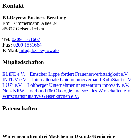
Kontakt
B3-Beyrow Business Beratung
Emil-Zimmermann-Allee 24
45897 Gelsenkirchen
Tel:
0209 1551667
Fax:
0209 1551664
E-Mail
:
info@b3-beyrow.de
Mitgliedschaften
ELfFE e.V. – Emscher-Lippe fördert Frauenerwerbstätigkeit e.V.
INTUV e.V. – Internationale Unternehmerverband RuhrStadt e. V
LUZi e.V. – Lohberger Unternehmerinnenzentrum innovativ e.V.
Netz NRW – Verbund für Ökologie und soziales Wirtschaften e.V.
Wirtschaftsinitiative Gelsenkirchen e.V.
Patenschaften
Wir ermöglichen drei Mädchen in Ukunda/Kenia eine