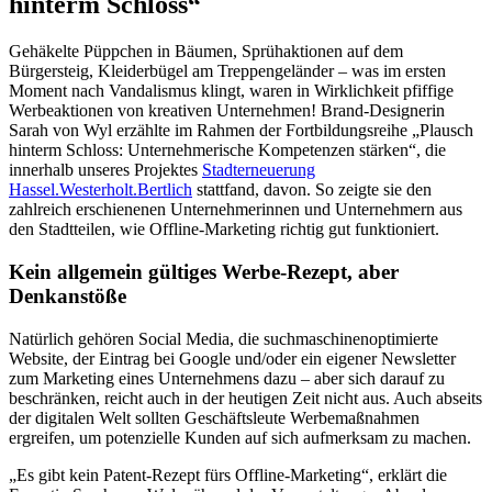
hinterm Schloss“
Gehäkelte Püppchen in Bäumen, Sprühaktionen auf dem
Bürgersteig, Kleiderbügel am Treppengeländer – was im ersten
Moment nach Vandalismus klingt, waren in Wirklichkeit pfiffige
Werbeaktionen von kreativen Unternehmen! Brand-Designerin
Sarah von Wyl erzählte im Rahmen der Fortbildungsreihe „Plausch
hinterm Schloss: Unternehmerische Kompetenzen stärken“, die
innerhalb unseres Projektes
Stadterneuerung
Hassel.Westerholt.Bertlich
stattfand, davon. So zeigte sie den
zahlreich erschienenen Unternehmerinnen und Unternehmern aus
den Stadtteilen, wie Offline-Marketing richtig gut funktioniert.
Kein allgemein gültiges Werbe-Rezept, aber
Denkanstöße
Natürlich gehören Social Media, die suchmaschinenoptimierte
Website, der Eintrag bei Google und/oder ein eigener Newsletter
zum Marketing eines Unternehmens dazu – aber sich darauf zu
beschränken, reicht auch in der heutigen Zeit nicht aus. Auch abseits
der digitalen Welt sollten Geschäftsleute Werbemaßnahmen
ergreifen, um potenzielle Kunden auf sich aufmerksam zu machen.
„Es gibt kein Patent-Rezept fürs Offline-Marketing“, erklärt die