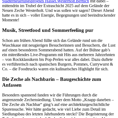
Stadterneuerungsprojekts Hassel.Westerholt.Bertlich
mit dabei –
mittendrin im Trubel der Extraschicht 2025 auf dem Gelände der
Neuen Zeche Westerholt. Und was sollen wir sagen? Dieser Abend
hatte es in sich – voller Energie, Begegnungen und beeindruckender
Momente!
Musik, Streetfood und Sommerfeeling pur
Schon am frühen Abend füllte sich das Gelände rund um die
Waschkaue mit neugierigen Besucherinnen und Besuchern, die Lust
auf einen besonderen Sommerabend hatten. Auf der Bühne gab’s
ein mitreißendes Live-Programm mit Hits aus mehreren Jahrzehnten
– von Rockklassikern bis Pop-Perlen war alles dabei. Dazu duftete
es verführerisch nach spanischen Burgern, Pommes, Currywurst &
Co. – die Foodtrucks waren ein kulinarisches Highlight für sich.
Die Zeche als Nachbarin – Baugeschichte zum
Anfassen
Besonders spannend fanden wir die Führungen durch die
angrenzende Zechensiedlung. Unter dem Motto „Knapp daneben –
Die Zeche als Nachbar“ ging’s auf eine architekturgeschichtliche
Spurensuche. Wer hätte gedacht, wie viel Liebe zum Detail im
Siedlungsbau des letzten Jahrhunderts steckt? Die Begeisterung der