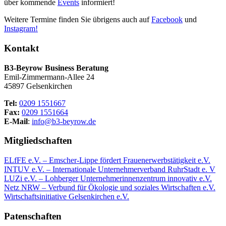
über kommende
Events
informiert!
Weitere Termine finden Sie übrigens auch auf
Facebook
und
Instagram!
Kontakt
B3-Beyrow Business Beratung
Emil-Zimmermann-Allee 24
45897 Gelsenkirchen
Tel:
0209 1551667
Fax:
0209 1551664
E-Mail
:
info@b3-beyrow.de
Mitgliedschaften
ELfFE e.V. – Emscher-Lippe fördert Frauenerwerbstätigkeit e.V.
INTUV e.V. – Internationale Unternehmerverband RuhrStadt e. V
LUZi e.V. – Lohberger Unternehmerinnenzentrum innovativ e.V.
Netz NRW – Verbund für Ökologie und soziales Wirtschaften e.V.
Wirtschaftsinitiative Gelsenkirchen e.V.
Patenschaften