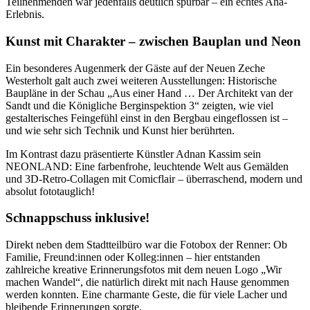
Teilnehmenden war jedenfalls deutlich spürbar – ein echtes Aha-
Erlebnis.
Kunst mit Charakter – zwischen Bauplan und Neon
Ein besonderes Augenmerk der Gäste auf der Neuen Zeche
Westerholt galt auch zwei weiteren Ausstellungen: Historische
Baupläne in der Schau „Aus einer Hand … Der Architekt van der
Sandt und die Königliche Berginspektion 3“ zeigten, wie viel
gestalterisches Feingefühl einst in den Bergbau eingeflossen ist –
und wie sehr sich Technik und Kunst hier berührten.
Im Kontrast dazu präsentierte Künstler Adnan Kassim sein
NEONLAND: Eine farbenfrohe, leuchtende Welt aus Gemälden
und 3D-Retro-Collagen mit Comicflair – überraschend, modern und
absolut fototauglich!
Schnappschuss inklusive!
Direkt neben dem Stadtteilbüro war die Fotobox der Renner: Ob
Familie, Freund:innen oder Kolleg:innen – hier entstanden
zahlreiche kreative Erinnerungsfotos mit dem neuen Logo „Wir
machen Wandel“, die natürlich direkt mit nach Hause genommen
werden konnten. Eine charmante Geste, die für viele Lacher und
bleibende Erinnerungen sorgte.