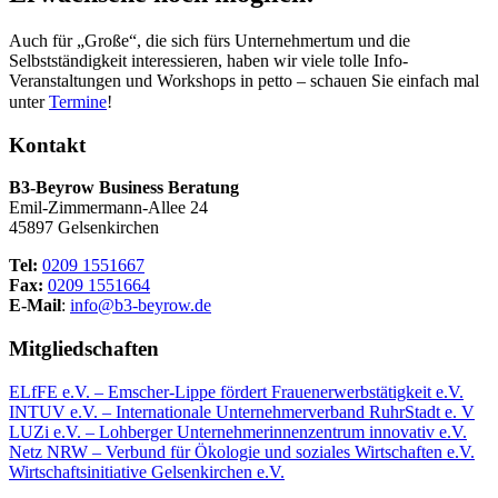
Auch für „Große“, die sich fürs Unternehmertum und die
Selbstständigkeit interessieren, haben wir viele tolle Info-
Veranstaltungen und Workshops in petto – schauen Sie einfach mal
unter
Termine
!
Kontakt
B3-Beyrow Business Beratung
Emil-Zimmermann-Allee 24
45897 Gelsenkirchen
Tel:
0209 1551667
Fax:
0209 1551664
E-Mail
:
info@b3-beyrow.de
Mitgliedschaften
ELfFE e.V. – Emscher-Lippe fördert Frauenerwerbstätigkeit e.V.
INTUV e.V. – Internationale Unternehmerverband RuhrStadt e. V
LUZi e.V. – Lohberger Unternehmerinnenzentrum innovativ e.V.
Netz NRW – Verbund für Ökologie und soziales Wirtschaften e.V.
Wirtschaftsinitiative Gelsenkirchen e.V.