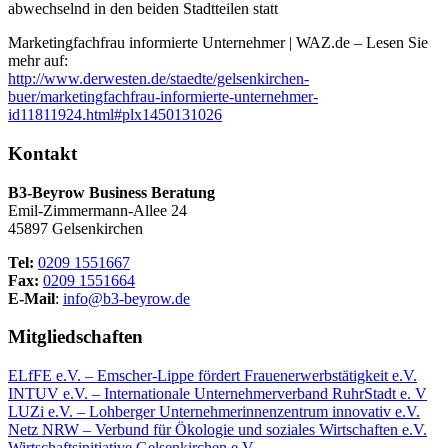
abwechselnd in den beiden Stadtteilen statt
Marketingfachfrau informierte Unternehmer | WAZ.de – Lesen Sie
mehr auf:
http://www.derwesten.de/staedte/gelsenkirchen-
buer/marketingfachfrau-informierte-unternehmer-
id11811924.html#plx1450131026
Kontakt
B3-Beyrow Business Beratung
Emil-Zimmermann-Allee 24
45897 Gelsenkirchen
Tel:
0209 1551667
Fax:
0209 1551664
E-Mail
:
info@b3-beyrow.de
Mitgliedschaften
ELfFE e.V. – Emscher-Lippe fördert Frauenerwerbstätigkeit e.V.
INTUV e.V. – Internationale Unternehmerverband RuhrStadt e. V
LUZi e.V. – Lohberger Unternehmerinnenzentrum innovativ e.V.
Netz NRW – Verbund für Ökologie und soziales Wirtschaften e.V.
Wirtschaftsinitiative Gelsenkirchen e.V.