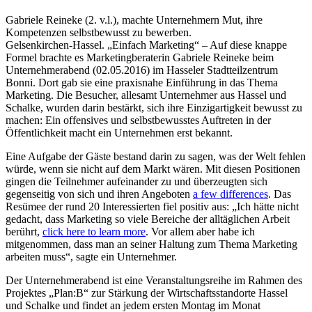
Gabriele Reineke (2. v.l.), machte Unternehmern Mut, ihre
Kompetenzen selbstbewusst zu bewerben.
Gelsenkirchen-Hassel. „Einfach Marketing“ – Auf diese knappe
Formel brachte es Marketingberaterin Gabriele Reineke beim
Unternehmerabend (02.05.2016) im Hasseler Stadtteilzentrum
Bonni. Dort gab sie eine praxisnahe Einführung in das Thema
Marketing. Die Besucher, allesamt Unternehmer aus Hassel und
Schalke, wurden darin bestärkt, sich ihre Einzigartigkeit bewusst zu
machen: Ein offensives und selbstbewusstes Auftreten in der
Öffentlichkeit macht ein Unternehmen erst bekannt.
Eine Aufgabe der Gäste bestand darin zu sagen, was der Welt fehlen
würde, wenn sie nicht auf dem Markt wären. Mit diesen Positionen
gingen die Teilnehmer aufeinander zu und überzeugten sich
gegenseitig von sich und ihren Angeboten
a few differences
. Das
Resümee der rund 20 Interessierten fiel positiv aus: „Ich hätte nicht
gedacht, dass Marketing so viele Bereiche der alltäglichen Arbeit
berührt,
click here to learn more
. Vor allem aber habe ich
mitgenommen, dass man an seiner Haltung zum Thema Marketing
arbeiten muss“, sagte ein Unternehmer.
Der Unternehmerabend ist eine Veranstaltungsreihe im Rahmen des
Projektes „Plan:B“ zur Stärkung der Wirtschaftsstandorte Hassel
und Schalke und findet an jedem ersten Montag im Monat