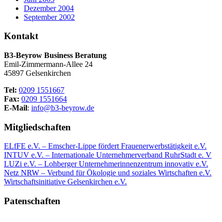
Dezember 2004
September 2002
Kontakt
B3-Beyrow Business Beratung
Emil-Zimmermann-Allee 24
45897 Gelsenkirchen
Tel:
0209 1551667
Fax:
0209 1551664
E-Mail
:
info@b3-beyrow.de
Mitgliedschaften
ELfFE e.V. – Emscher-Lippe fördert Frauenerwerbstätigkeit e.V.
INTUV e.V. – Internationale Unternehmerverband RuhrStadt e. V
LUZi e.V. – Lohberger Unternehmerinnenzentrum innovativ e.V.
Netz NRW – Verbund für Ökologie und soziales Wirtschaften e.V.
Wirtschaftsinitiative Gelsenkirchen e.V.
Patenschaften