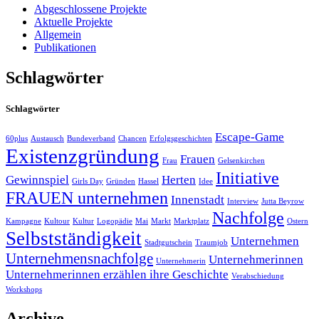
Abgeschlossene Projekte
Aktuelle Projekte
Allgemein
Publikationen
Schlagwörter
Schlagwörter
Escape-Game
60plus
Austausch
Bundeverband
Chancen
Erfolgsgeschichten
Existenzgründung
Frauen
Frau
Gelsenkirchen
Initiative
Gewinnspiel
Herten
Girls Day
Gründen
Hassel
Idee
FRAUEN unternehmen
Innenstadt
Interview
Jutta Beyrow
Nachfolge
Kampagne
Kultour
Kultur
Logopädie
Mai
Markt
Marktplatz
Ostern
Selbstständigkeit
Unternehmen
Stadtgutschein
Traumjob
Unternehmensnachfolge
Unternehmerinnen
Unternehmerin
Unternehmerinnen erzählen ihre Geschichte
Verabschiedung
Workshops
Archive