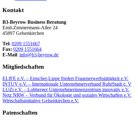
Kontakt
B3-Beyrow Business Beratung
Emil-Zimmermann-Allee 24
45897 Gelsenkirchen
Tel:
0209 1551667
Fax:
0209 1551664
E-Mail
:
info@b3-beyrow.de
Mitgliedschaften
ELfFE e.V. – Emscher-Lippe fördert Frauenerwerbstätigkeit e.V.
INTUV e.V. – Internationale Unternehmerverband RuhrStadt e. V
LUZi e.V. – Lohberger Unternehmerinnenzentrum innovativ e.V.
Netz NRW – Verbund für Ökologie und soziales Wirtschaften e.V.
Wirtschaftsinitiative Gelsenkirchen e.V.
Patenschaften