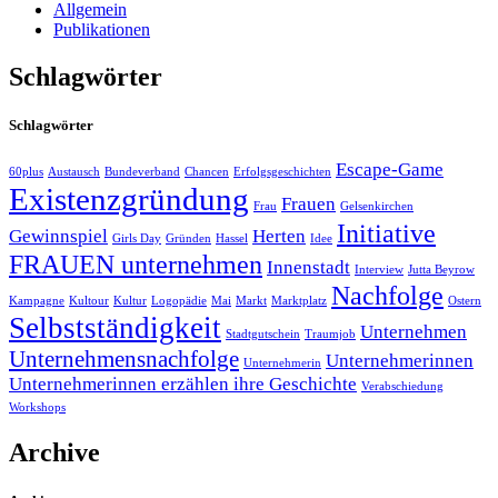
Allgemein
Publikationen
Schlagwörter
Schlagwörter
Escape-Game
60plus
Austausch
Bundeverband
Chancen
Erfolgsgeschichten
Existenzgründung
Frauen
Frau
Gelsenkirchen
Initiative
Gewinnspiel
Herten
Girls Day
Gründen
Hassel
Idee
FRAUEN unternehmen
Innenstadt
Interview
Jutta Beyrow
Nachfolge
Kampagne
Kultour
Kultur
Logopädie
Mai
Markt
Marktplatz
Ostern
Selbstständigkeit
Unternehmen
Stadtgutschein
Traumjob
Unternehmensnachfolge
Unternehmerinnen
Unternehmerin
Unternehmerinnen erzählen ihre Geschichte
Verabschiedung
Workshops
Archive