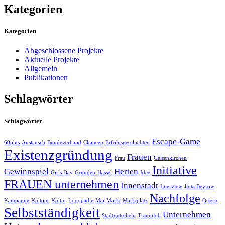
Kategorien
Kategorien
Abgeschlossene Projekte
Aktuelle Projekte
Allgemein
Publikationen
Schlagwörter
Schlagwörter
Escape-Game
60plus
Austausch
Bundeverband
Chancen
Erfolgsgeschichten
Existenzgründung
Frauen
Frau
Gelsenkirchen
Initiative
Gewinnspiel
Herten
Girls Day
Gründen
Hassel
Idee
FRAUEN unternehmen
Innenstadt
Interview
Jutta Beyrow
Nachfolge
Kampagne
Kultour
Kultur
Logopädie
Mai
Markt
Marktplatz
Ostern
Selbstständigkeit
Unternehmen
Stadtgutschein
Traumjob