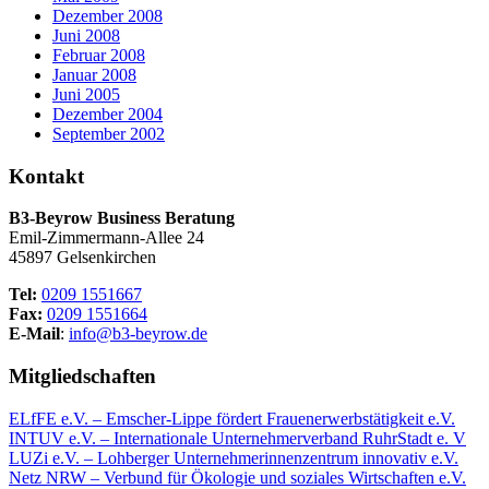
Dezember 2008
Juni 2008
Februar 2008
Januar 2008
Juni 2005
Dezember 2004
September 2002
Kontakt
B3-Beyrow Business Beratung
Emil-Zimmermann-Allee 24
45897 Gelsenkirchen
Tel:
0209 1551667
Fax:
0209 1551664
E-Mail
:
info@b3-beyrow.de
Mitgliedschaften
ELfFE e.V. – Emscher-Lippe fördert Frauenerwerbstätigkeit e.V.
INTUV e.V. – Internationale Unternehmerverband RuhrStadt e. V
LUZi e.V. – Lohberger Unternehmerinnenzentrum innovativ e.V.
Netz NRW – Verbund für Ökologie und soziales Wirtschaften e.V.