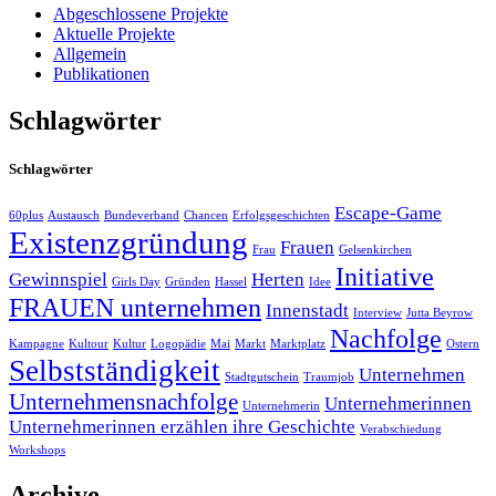
Abgeschlossene Projekte
Aktuelle Projekte
Allgemein
Publikationen
Schlagwörter
Schlagwörter
Escape-Game
60plus
Austausch
Bundeverband
Chancen
Erfolgsgeschichten
Existenzgründung
Frauen
Frau
Gelsenkirchen
Initiative
Gewinnspiel
Herten
Girls Day
Gründen
Hassel
Idee
FRAUEN unternehmen
Innenstadt
Interview
Jutta Beyrow
Nachfolge
Kampagne
Kultour
Kultur
Logopädie
Mai
Markt
Marktplatz
Ostern
Selbstständigkeit
Unternehmen
Stadtgutschein
Traumjob
Unternehmensnachfolge
Unternehmerinnen
Unternehmerin
Unternehmerinnen erzählen ihre Geschichte
Verabschiedung
Workshops
Archive