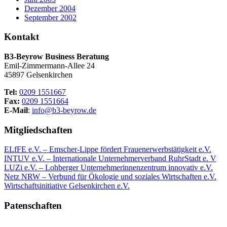
Dezember 2004
September 2002
Kontakt
B3-Beyrow Business Beratung
Emil-Zimmermann-Allee 24
45897 Gelsenkirchen
Tel:
0209 1551667
Fax:
0209 1551664
E-Mail
:
info@b3-beyrow.de
Mitgliedschaften
ELfFE e.V. – Emscher-Lippe fördert Frauenerwerbstätigkeit e.V.
INTUV e.V. – Internationale Unternehmerverband RuhrStadt e. V
LUZi e.V. – Lohberger Unternehmerinnenzentrum innovativ e.V.
Netz NRW – Verbund für Ökologie und soziales Wirtschaften e.V.
Wirtschaftsinitiative Gelsenkirchen e.V.
Patenschaften