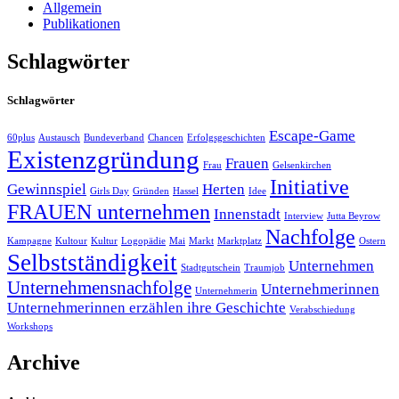
Allgemein
Publikationen
Schlagwörter
Schlagwörter
Escape-Game
60plus
Austausch
Bundeverband
Chancen
Erfolgsgeschichten
Existenzgründung
Frauen
Frau
Gelsenkirchen
Initiative
Gewinnspiel
Herten
Girls Day
Gründen
Hassel
Idee
FRAUEN unternehmen
Innenstadt
Interview
Jutta Beyrow
Nachfolge
Kampagne
Kultour
Kultur
Logopädie
Mai
Markt
Marktplatz
Ostern
Selbstständigkeit
Unternehmen
Stadtgutschein
Traumjob
Unternehmensnachfolge
Unternehmerinnen
Unternehmerin
Unternehmerinnen erzählen ihre Geschichte
Verabschiedung
Workshops
Archive