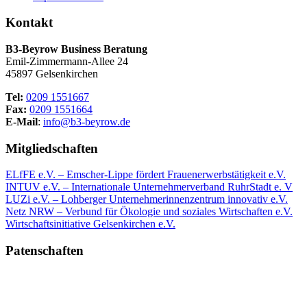
Kontakt
B3-Beyrow Business Beratung
Emil-Zimmermann-Allee 24
45897 Gelsenkirchen
Tel:
0209 1551667
Fax:
0209 1551664
E-Mail
:
info@b3-beyrow.de
Mitgliedschaften
ELfFE e.V. – Emscher-Lippe fördert Frauenerwerbstätigkeit e.V.
INTUV e.V. – Internationale Unternehmerverband RuhrStadt e. V
LUZi e.V. – Lohberger Unternehmerinnenzentrum innovativ e.V.
Netz NRW – Verbund für Ökologie und soziales Wirtschaften e.V.
Wirtschaftsinitiative Gelsenkirchen e.V.
Patenschaften