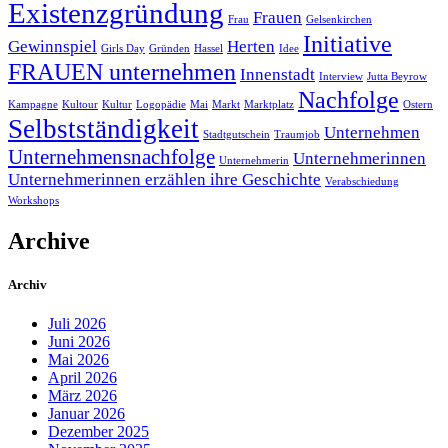
Existenzgründung
Frauen
Frau
Gelsenkirchen
Initiative
Gewinnspiel
Herten
Girls Day
Gründen
Hassel
Idee
FRAUEN unternehmen
Innenstadt
Interview
Jutta Beyrow
Nachfolge
Kampagne
Kultour
Kultur
Logopädie
Mai
Markt
Marktplatz
Ostern
Selbstständigkeit
Unternehmen
Stadtgutschein
Traumjob
Unternehmensnachfolge
Unternehmerinnen
Unternehmerin
Unternehmerinnen erzählen ihre Geschichte
Verabschiedung
Workshops
Archive
Archiv
Juli 2026
Juni 2026
Mai 2026
April 2026
März 2026
Januar 2026
Dezember 2025