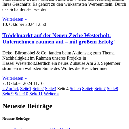
Ihres Geschäfts: Es gehört zu den wirksamsten Werbemitteln. Durch
das Schaufenster werden
Weiterlesen »
10. Oktober 2024
12:50
Trödelmarkt auf der Neuen Zeche Westerholt:
Unternehmen räumen auf – mit großem Erfolg!
Deko, Büromöbel & Co. fanden beim Aktionstag zum Thema
Nachhaltigkeit im Rahmen unseres Projekts in
Hassel.Westerholt.Bertlich ein neues Zuhause Am 28. September
strömten im wahrsten Sinne des Wortes die Besucherinnen
Weiterlesen »
7. Oktober 2024
11:16
« Zurück
Seite
1
Seite
2
Seite
3
Seite
4
Seite
5
Seite
6
Seite
7
Seite
8
Seite
9
Seite
10
Seite
11
Weiter »
Neueste Beiträge
Neueste Beiträge